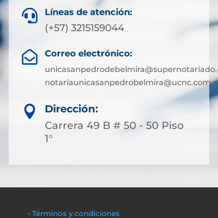
Líneas de atención:

(+57) 3215159044
Correo electrónico:

unicasanpedrodebelmira@supernotariado.
notariaunicasanpedrobelmira@ucnc.com.c
Dirección:

Carrera 49 B # 50 - 50 Piso
1°
• Términos y condiciones