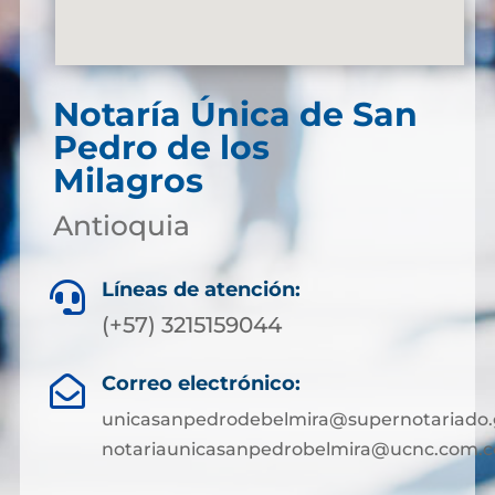
Notaría Única de San
Pedro de los
Milagros
Antioquia
Líneas de atención:

(+57) 3215159044
Correo electrónico:

unicasanpedrodebelmira@supernotariado.
notariaunicasanpedrobelmira@ucnc.com.c