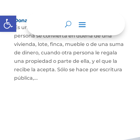
Abrir barra de herramientas
Donación
Es uno de los contratos cuyo fin es que una
persona se convierta en dueña de una
vivienda, lote, finca, mueble o de una suma
de dinero, cuando otra persona le regala
una propiedad o parte de ella, y el que la
recibe la acepta. Sólo se hace por escritura
pública,...