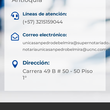
Líneas de atención:

(+57) 3215159044
Correo electrónico:

unicasanpedrodebelmira@supernotariado.
notariaunicasanpedrobelmira@ucnc.com.c
Dirección:

Carrera 49 B # 50 - 50 Piso
1°