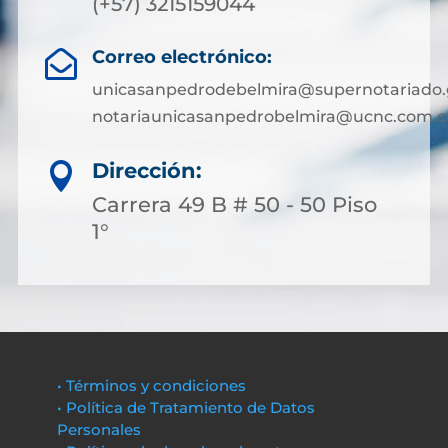
(+57) 3215159044
Correo electrónico:

unicasanpedrodebelmira@supernotariado.
notariaunicasanpedrobelmira@ucnc.com.c
Dirección:

Carrera 49 B # 50 - 50 Piso
1°
• Términos y condiciones
• Política de Tratamiento de Datos
Personales