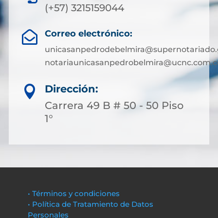
(+57) 3215159044
Correo electrónico:

unicasanpedrodebelmira@supernotariado.
notariaunicasanpedrobelmira@ucnc.com.c
Dirección:

Carrera 49 B # 50 - 50 Piso
1°
• Términos y condiciones
• Política de Tratamiento de Datos
Personales