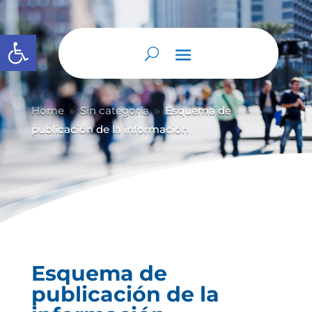
Abrir barra de herramientas
Home
Sin categoría
Esquema de
9
9
publicación de la información
Esquema de
publicación de la