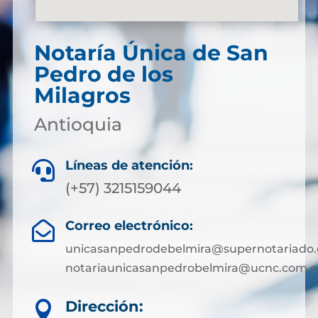
Notaría Única de San
Pedro de los
Milagros
Antioquia
Líneas de atención:

(+57) 3215159044
Correo electrónico:

unicasanpedrodebelmira@supernotariado.
notariaunicasanpedrobelmira@ucnc.com.c
Dirección:
