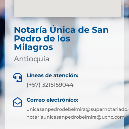
Notaría Única de San
Pedro de los
Milagros
Antioquia
Líneas de atención:

(+57) 3215159044
Correo electrónico:

unicasanpedrodebelmira@supernotariado.
notariaunicasanpedrobelmira@ucnc.com.c