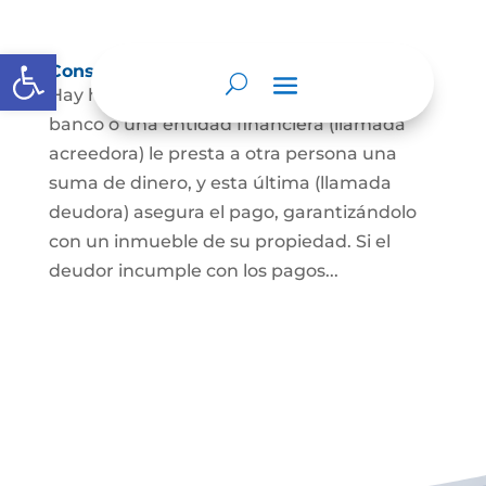
Abrir barra de herramientas
Constitución de hipoteca
Hay hipoteca cuando una persona, o un
banco o una entidad financiera (llamada
acreedora) le presta a otra persona una
suma de dinero, y esta última (llamada
deudora) asegura el pago, garantizándolo
con un inmueble de su propiedad. Si el
deudor incumple con los pagos...