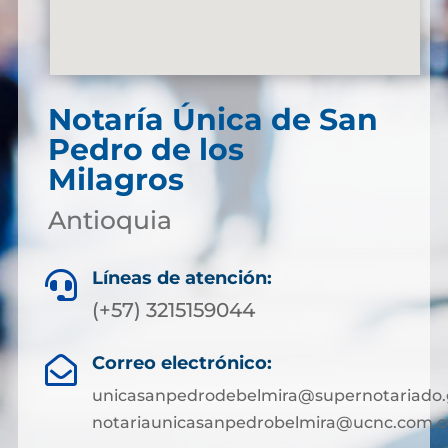
Notaría Única de San
Pedro de los
Milagros
Antioquia
Líneas de atención:

(+57) 3215159044
Correo electrónico:

unicasanpedrodebelmira@supernotariado.
notariaunicasanpedrobelmira@ucnc.com.c