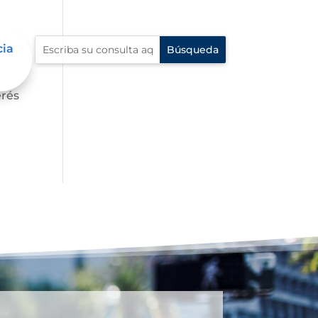
cia
s,
erés