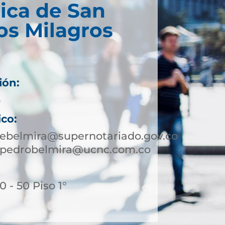
ica de San
os Milagros
ión:
4
ico:
ebelmira@supernotariado.gov.co
npedrobelmira@ucnc.com.co
 - 50 Piso 1°