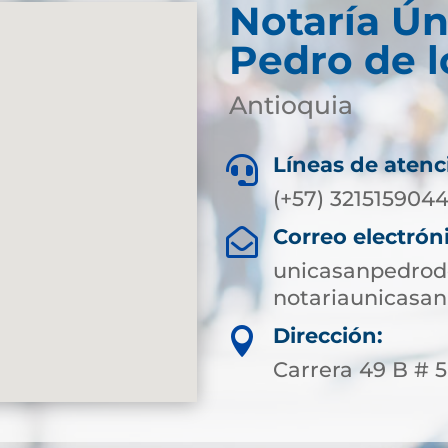
Notaría Ún
Pedro de l
Antioquia
Líneas de atenc

(+57) 321515904
Correo electrón

unicasanpedrod
notariaunicasa
Dirección:

Carrera 49 B # 50