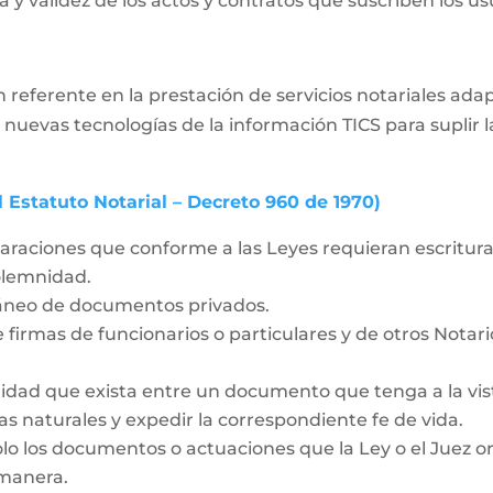
 y validez de los actos y contratos que suscriben los usua
 referente en la prestación de servicios notariales ad
 nuevas tecnologías de la información TICS para supli
l Estatuto Notarial – Decreto 960 de 1970)
laraciones que conforme a las Leyes requieran escritura 
solemnidad.
táneo de documentos privados.
 firmas de funcionarios o particulares y de otros Notar
idad que exista entre un documento que tenga a la vista
as naturales y expedir la correspondiente fe de vida.
olo los documentos o actuaciones que la Ley o el Juez o
 manera.