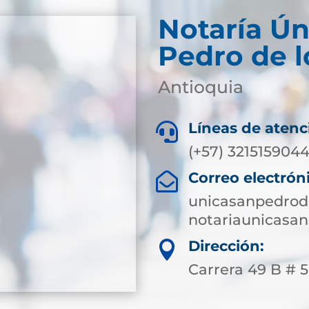
Notaría Ún
Pedro de l
Antioquia
Líneas de atenc

(+57) 321515904
Correo electrón

unicasanpedrod
notariaunicasa
Dirección:

Carrera 49 B # 50