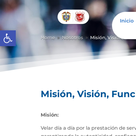
Inicio
Abrir barra de herramientas
Home
Nosotros
Misión, Visión, Fun
9
9
Misión, Visión, Fun
Misión:
Velar día a día por la prestación de se