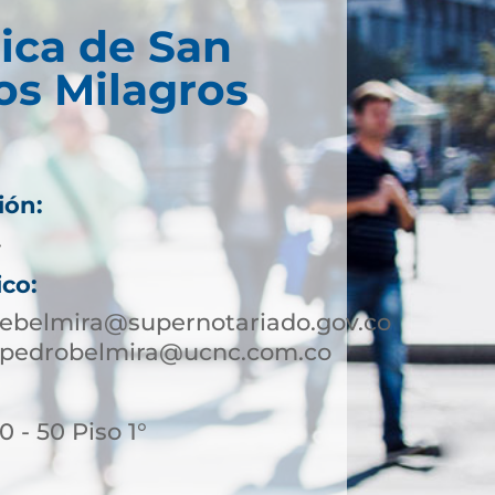
ica de San
os Milagros
ión:
4
ico:
ebelmira@supernotariado.gov.co
npedrobelmira@ucnc.com.co
 - 50 Piso 1°