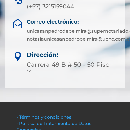
(+57) 3215159044
Correo electrónico:

unicasanpedrodebelmira@supernotariado.
notariaunicasanpedrobelmira@ucnc.com.c
Dirección:

Carrera 49 B # 50 - 50 Piso
1°
• Términos y condiciones
• Política de Tratamiento de Datos
Personales