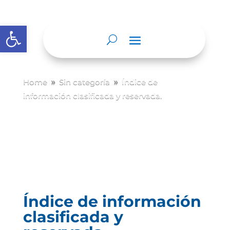
Abrir barra de herramientas
Home
Sin categoría
Índice de
9
9
información clasificada y reservada.
Índice de información
clasificada y