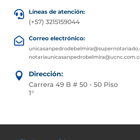
Líneas de atención:

(+57) 3215159044
Correo electrónico:

unicasanpedrodebelmira@supernotariado.
notariaunicasanpedrobelmira@ucnc.com.c
Dirección:

Carrera 49 B # 50 - 50 Piso
1°