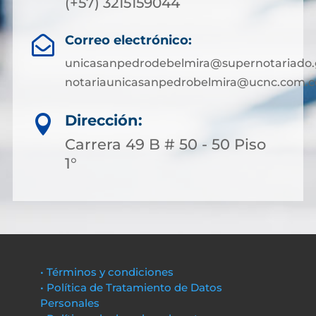
(+57) 3215159044
Correo electrónico:

unicasanpedrodebelmira@supernotariado.
notariaunicasanpedrobelmira@ucnc.com.c
Dirección:

Carrera 49 B # 50 - 50 Piso
1°
• Términos y condiciones
• Política de Tratamiento de Datos
Personales