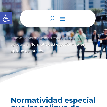
Abrir barra de herramientas
Home
normatividad especial que les
9
aplique.
Normatividad especial que les
9
aplique de interés.
Normatividad especial