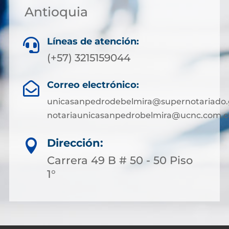
Antioquia
Líneas de atención:

(+57) 3215159044
Correo electrónico:

unicasanpedrodebelmira@supernotariado.
notariaunicasanpedrobelmira@ucnc.com.c
Dirección:

Carrera 49 B # 50 - 50 Piso
1°