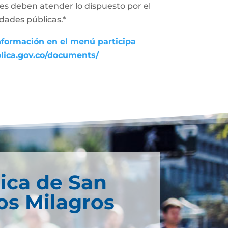
des deben atender lo dispuesto por el
dades públicas.*
nformación en el menú participa
blica.gov.co/documents/
ica de San
os Milagros