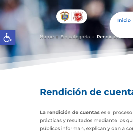
Inicio
Abrir barra de herramientas
Home
Sin categoría
Rendición de c
9
9
Rendición de cuent
La rendición de cuentas
es el proceso
prácticas y resultados mediante los que 
públicos informan, explican y dan a con