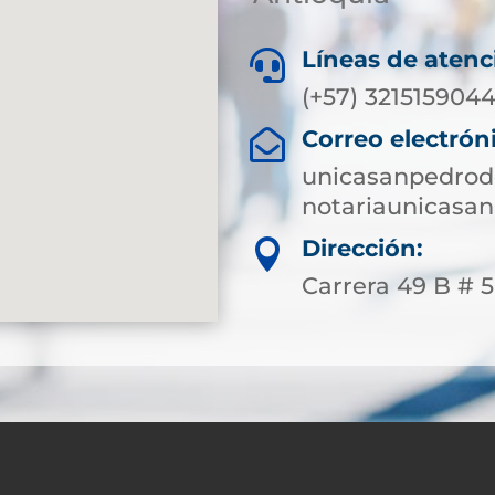
Líneas de atenc

(+57) 321515904
Correo electrón

unicasanpedrod
notariaunicasa
Dirección:

Carrera 49 B # 50