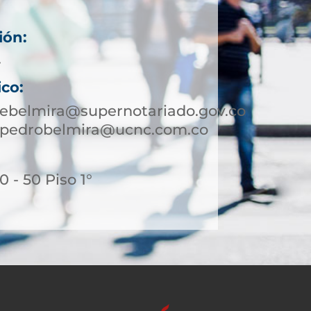
ión:
4
ico:
ebelmira@supernotariado.gov.co
npedrobelmira@ucnc.com.co
 - 50 Piso 1°