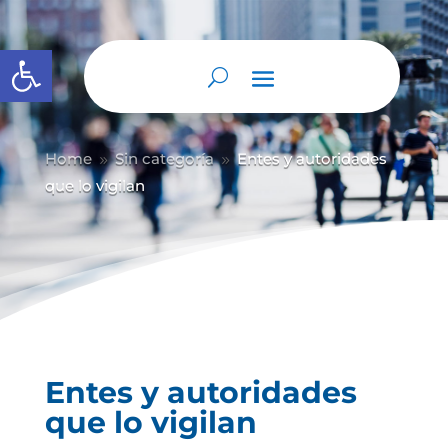
Abrir barra de herramientas
Home
Sin categoría
Entes y autoridades
9
9
que lo vigilan
Entes y autoridades
que lo vigilan