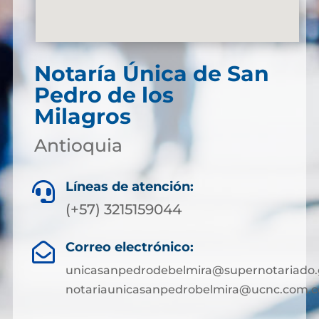
Notaría Única de San
Pedro de los
Milagros
Antioquia
Líneas de atención:

(+57) 3215159044
Correo electrónico:

unicasanpedrodebelmira@supernotariado.
notariaunicasanpedrobelmira@ucnc.com.c