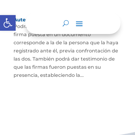
Abrir barra de herramientas
Autenticación de Firma
Podrá dar testimonio escrito de que la
firma puesta en un documento
corresponde a la de la persona que la haya
registrado ante él, previa confrontación de
las dos. También podrá dar testimonio de
que las firmas fueron puestas en su
presencia, estableciendo la...