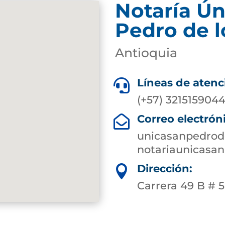
Notaría Ún
Pedro de l
Antioquia
Líneas de atenc

(+57) 321515904
Correo electrón

unicasanpedrod
notariaunicasa
Dirección:

Carrera 49 B # 50