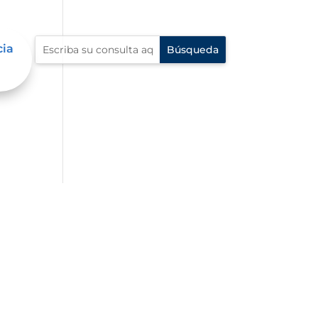
cia
al