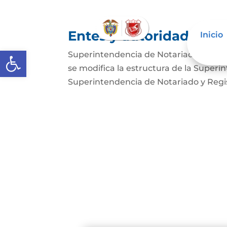
Entes y autoridades que
Inicio
Abrir barra de herramientas
Superintendencia de Notariado y Regist
se modifica la estructura de la Superi
Superintendencia de Notariado y Regist