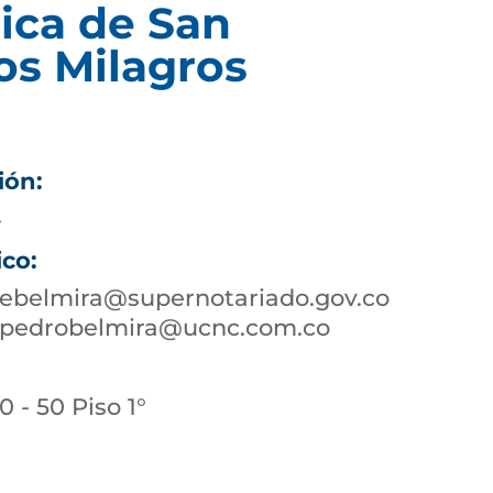
ica de San
os Milagros
ión:
4
ico:
ebelmira@supernotariado.gov.co
npedrobelmira@ucnc.com.co
 - 50 Piso 1°