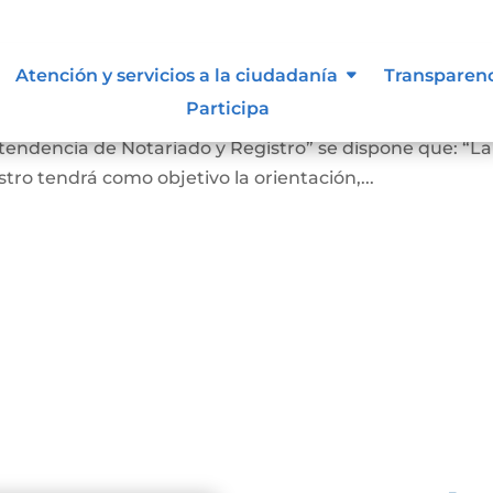
 lo vigilan
Atención y servicios a la ciudadanía
Transparen
Participa
ro En el Artículo 4 del Decreto 2723 de 2014, “Por el cu
ntendencia de Notariado y Registro” se dispone que: “La
ro tendrá como objetivo la orientación,...