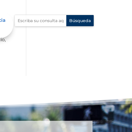
cia
io,