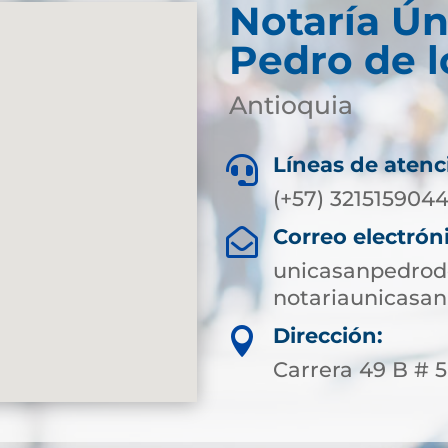
Notaría Ún
Pedro de l
Antioquia
Líneas de atenc

(+57) 321515904
Correo electrón

unicasanpedrod
notariaunicasa
Dirección:

Carrera 49 B # 50