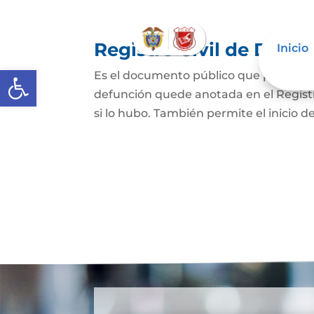
Registro Civil de Defu
Inicio
Abrir barra de herramientas
Es el documento público que prueba el
defunción quede anotada en el Registro
si lo hubo. También permite el inicio de