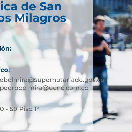
ica de San
os Milagros
ión:
4
ico:
ebelmira@supernotariado.gov.co
npedrobelmira@ucnc.com.co
 - 50 Piso 1°