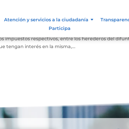
r causa de muerte
Atención y servicios a la ciudadanía
Transparen
Participa
nes del difunto, restando de ellos las deudas que tenía. 
os impuestos respectivos, entre los herederos del difun
e tengan interés en la misma,...