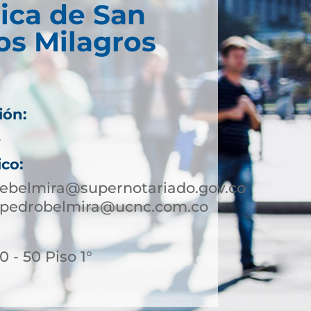
ica de San
os Milagros
ión:
4
ico:
ebelmira@supernotariado.gov.co
npedrobelmira@ucnc.com.co
 - 50 Piso 1°