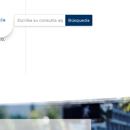
cia
Esta
to,