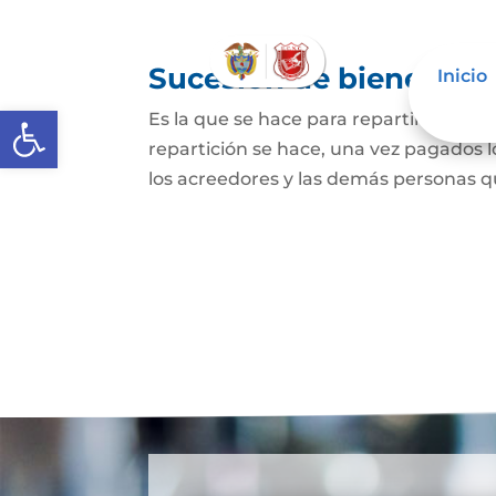
Sucesión de bienes po
Inicio
Abrir barra de herramientas
Es la que se hace para repartir los bie
repartición se hace, una vez pagados l
los acreedores y las demás personas qu